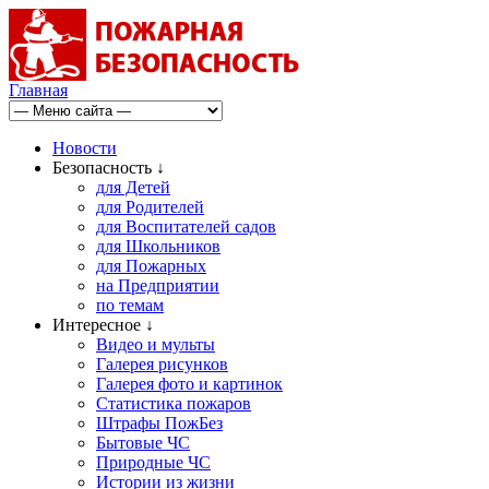
Главная
Новости
Безопасность ↓
для Детей
для Родителей
для Воспитателей садов
для Школьников
для Пожарных
на Предприятии
по темам
Интересное ↓
Видео и мульты
Галерея рисунков
Галерея фото и картинок
Статистика пожаров
Штрафы ПожБез
Бытовые ЧС
Природные ЧС
Истории из жизни