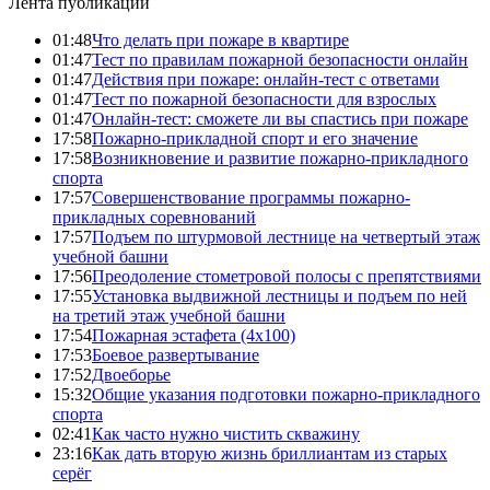
Лента публикаций
01:48
Что делать при пожаре в квартире
01:47
Тест по правилам пожарной безопасности онлайн
01:47
Действия при пожаре: онлайн-тест с ответами
01:47
Тест по пожарной безопасности для взрослых
01:47
Онлайн-тест: сможете ли вы спастись при пожаре
17:58
Пожарно-прикладной спорт и его значение
17:58
Возникновение и развитие пожарно-прикладного
спорта
17:57
Совершенствование программы пожарно-
прикладных соревнований
17:57
Подъем по штурмовой лестнице на четвертый этаж
учебной башни
17:56
Преодоление стометровой полосы с препятствиями
17:55
Установка выдвижной лестницы и подъем по ней
на третий этаж учебной башни
17:54
Пожарная эстафета (4x100)
17:53
Боевое развертывание
17:52
Двоеборье
15:32
Общие указания подготовки пожарно-прикладного
спорта
02:41
Как часто нужно чистить скважину
23:16
Как дать вторую жизнь бриллиантам из старых
серёг