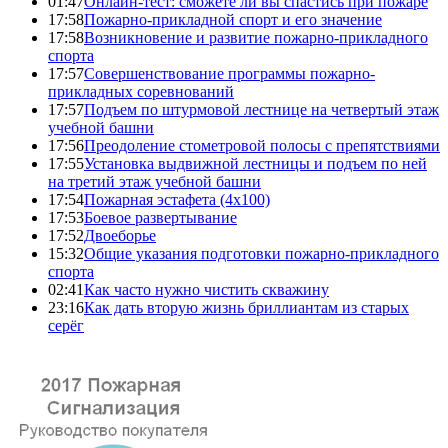
01:47
Онлайн-тест: сможете ли вы спастись при пожаре
17:58
Пожарно-прикладной спорт и его значение
17:58
Возникновение и развитие пожарно-прикладного
спорта
17:57
Совершенствование программы пожарно-
прикладных соревнований
17:57
Подъем по штурмовой лестнице на четвертый этаж
учебной башни
17:56
Преодоление стометровой полосы с препятствиями
17:55
Установка выдвижной лестницы и подъем по ней
на третий этаж учебной башни
17:54
Пожарная эстафета (4x100)
17:53
Боевое развертывание
17:52
Двоеборье
15:32
Общие указания подготовки пожарно-прикладного
спорта
02:41
Как часто нужно чистить скважину
23:16
Как дать вторую жизнь бриллиантам из старых
серёг