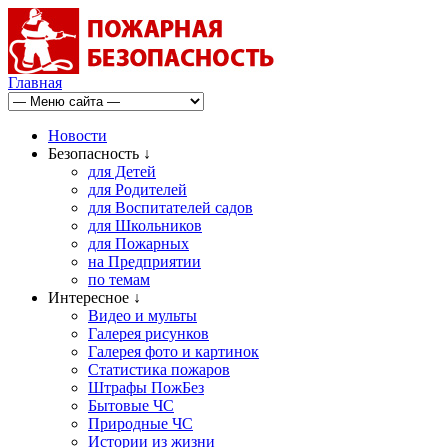
Главная
Новости
Безопасность ↓
для Детей
для Родителей
для Воспитателей садов
для Школьников
для Пожарных
на Предприятии
по темам
Интересное ↓
Видео и мульты
Галерея рисунков
Галерея фото и картинок
Статистика пожаров
Штрафы ПожБез
Бытовые ЧС
Природные ЧС
Истории из жизни