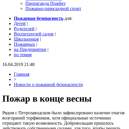
Пропаганда ПожБез
Пожарно-прикладной спорт
Пожарная безопасность
для:
Детей
|
Родителей
|
Воспитателей садов
|
Школьников
|
Пожарных
|
на Предприятии
|
по темам
16.04.2019 21:48
Главная
>
Новости о пожарной безопасности
Пожар в конце весны
Рядом с Петрозаводском было зафиксировано наличие очагов
возгораний торфяников, хотя официальные источники
отрицают такую возможность. Добровольцам пришлось
действовать собственными силами, для того, чтобы решить