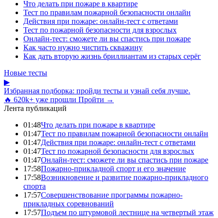
Что делать при пожаре в квартире
Тест по правилам пожарной безопасности онлайн
Действия при пожаре: онлайн-тест с ответами
Тест по пожарной безопасности для взрослых
Онлайн-тест: сможете ли вы спастись при пожаре
Как часто нужно чистить скважину
Как дать вторую жизнь бриллиантам из старых серёг
Новые тесты
▶
Избранная подборка: пройди тесты и узнай себя лучше.
🔥 620k+ уже прошли
Пройти →
Лента публикаций
01:48
Что делать при пожаре в квартире
01:47
Тест по правилам пожарной безопасности онлайн
01:47
Действия при пожаре: онлайн-тест с ответами
01:47
Тест по пожарной безопасности для взрослых
01:47
Онлайн-тест: сможете ли вы спастись при пожаре
17:58
Пожарно-прикладной спорт и его значение
17:58
Возникновение и развитие пожарно-прикладного
спорта
17:57
Совершенствование программы пожарно-
прикладных соревнований
17:57
Подъем по штурмовой лестнице на четвертый этаж