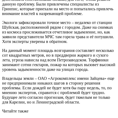
данную проблему. Были привлечены специалисты из
Гринпис, которые приехали на место и попытались привлечь
внимание властей к назревающей проблеме.
Экологи зафиксировали точное место – недалеко от станции
Шуйская, расположенной рядом с городом. Даже на снимках
из космоса прослеживается отчетливое задымление, но, как
заявили представители МЧС там горела трава и её потушили.
Хотя эксперты уверены в обратном.
На данный момент площадь возгорания составляет несколько
сот квадратных метров, но в преддверии жаркого и сухого
лета, угроза нависла над всем Петрозаводском. Торфяники
занимают сотни гектаров, пожар на которых вызовет высокий
уровень задымленности даже на улицах города.
Владельцы земли – ОАО «Агрокомплекс имени Зайцева» еще
не предпринимали никаких шагов в сторону решения
проблемы. Если дождей не будет хотя бы пару недель, то, по
мнению экспертов, справится с проблемой будет трудно.
Будущее лето согласно прогнозам, будет тяжелым не только
для Карелии, но и Ленинградской области.
Читайте также