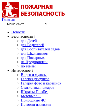
Главная
Новости
Безопасность ↓
для Детей
для Родителей
для Воспитателей садов
для Школьников
для Пожарных
на Предприятии
по темам
Интересное ↓
Видео и мульты
Галерея рисунков
Галерея фото и картинок
Статистика пожаров
Штрафы ПожБез
Бытовые ЧС
Природные ЧС
Истории из жизни