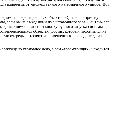
асла владельца от множественного материального ущерба. Вот
 одном из подконтрольных объектов. Однако по приезду
емы, если бы не выходящий из выставочного зала «Бентли» еле
им движением он зацепил кнопку ручного запуска системы
воспламеняющихся объектах. Состав, который просыпался на
первую очередь вытесняет из помещения кислород, не давая
возбуждено уголовное дело, а сам «горе-угонщик» находится