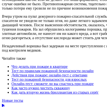
случае ошибки не было. Противопожарная система, тщательно п
только потери ему грозили не по причине возникновения пожар
Вчера утром на пульт дежурного пожарно-спасательной служб
спасатели не увидели не только огня, но даже легкого задымл
дышащий человек. После выяснения обстоятельств, оказалось,
тушения пожаров. На зал обрушились килограммы порошка, пр
элитные автомобили, не нанесет им ни какого вреда, а вот гра
огню разгореться, а отсутствие кислорода может стоить для че
Незадачливый воришка был задержан на месте преступления с 
под контролем медиков.
Читайте также
Что делать при пожаре в квартире
Тест по правилам пожарной безопасности онлайн
Действия при пожаре: онлайн-тест с ответами
Тест по пожарной безопасности для взрослых
Онлайн-тест: сможете ли вы спастись при пожаре
Как часто нужно чистить скважину
Как дать вторую жизнь бриллиантам из старых серёг
Новые тесты
▶