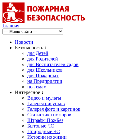
Главная
Новости
Безопасность ↓
для Детей
для Родителей
для Воспитателей садов
для Школьников
для Пожарных
на Предприятии
по темам
Интересное ↓
Видео и мульты
Галерея рисунков
Галерея фото и картинок
Статистика пожаров
Штрафы ПожБез
Бытовые ЧС
Природные ЧС
Истории из жизни