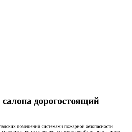
 салона дорогостоящий
складских помещений системами пожарной безопасности
говорится, учиться лучше на чужих ошибках, но в данном