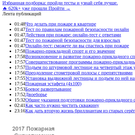
Избранная подборка: пройди тесты и узнай себя лучше.
🔥 620k+ уже прошли
Пройти →
Лента публикаций
01:48
Что делать при пожаре в квартире
01:47
Тест по правилам пожарной безопасности онлайн
01:47
Действия при пожаре: онлайн-тест с ответами
01:47
Тест по пожарной безопасности для взрослых
01:47
Онлайн-тест: сможете ли вы спастись при пожаре
17:58
Пожарно-прикладной спорт и его значение
17:58
Возникновение и развитие пожарно-прикладного сп
17:57
Совершенствование программы пожарно-прикладны
17:57
Подъем по штурмовой лестнице на четвертый этаж
17:56
Преодоление стометровой полосы с препятствиями
17:55
Установка выдвижной лестницы и подъем по ней на
17:54
Пожарная эстафета (4x100)
17:53
Боевое развертывание
17:52
Двоеборье
15:32
Общие указания подготовки пожарно-прикладного 
02:41
Как часто нужно чистить скважину
23:16
Как дать вторую жизнь бриллиантам из старых серё