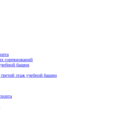
орта
х соревнований
 учебной башни
 третий этаж учебной башни
спорта
г