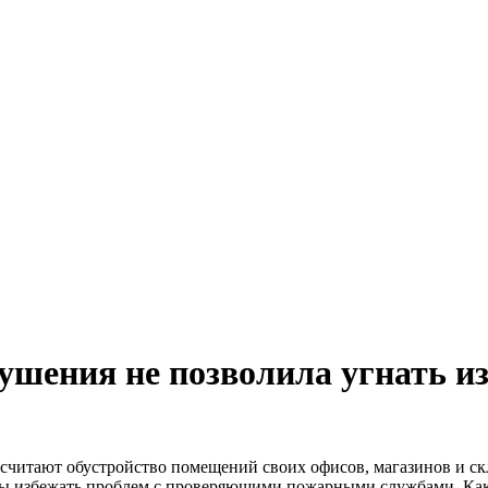
шения не позволила угнать из
е считают обустройство помещений своих офисов, магазинов и 
ы избежать проблем с проверяющими пожарными службами. Как 