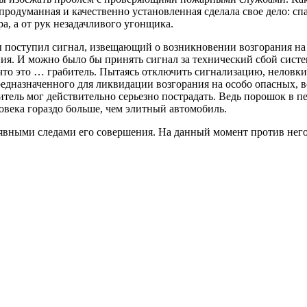
родуманная и качественно установленная сделала свое дело: сп
а, а от рук незадачливого угонщика.
ы поступил сигнал, извещающий о возникновении возгорания на
ения. И можно было бы принять сигнал за технический сбой сист
 что это … грабитель. Пытаясь отключить сигнализацию, неловк
едназначенного для ликвидации возгорания на особо опасных, 
битель мог действительно серьезно пострадать. Ведь порошок в 
ловека гораздо больше, чем элитный автомобиль.
явными следами его совершения. На данный момент против него 