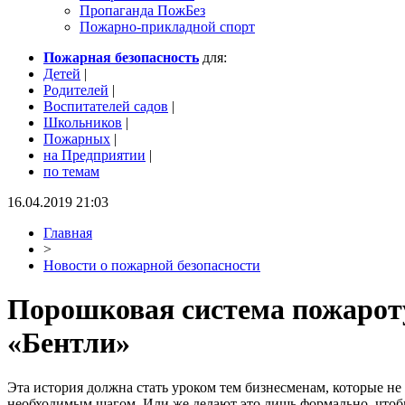
Пропаганда ПожБез
Пожарно-прикладной спорт
Пожарная безопасность
для:
Детей
|
Родителей
|
Воспитателей садов
|
Школьников
|
Пожарных
|
на Предприятии
|
по темам
16.04.2019 21:03
Главная
>
Новости о пожарной безопасности
Порошковая система пожароту
«Бентли»
Эта история должна стать уроком тем бизнесменам, которые н
необходимым шагом. Или же делают это лишь формально, чтоб