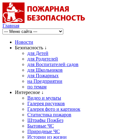
Главная
Новости
Безопасность ↓
для Детей
для Родителей
для Воспитателей садов
для Школьников
для Пожарных
на Предприятии
по темам
Интересное ↓
Видео и мульты
Галерея рисунков
Галерея фото и картинок
Статистика пожаров
Штрафы ПожБез
Бытовые ЧС
Природные ЧС
Истории из жизни