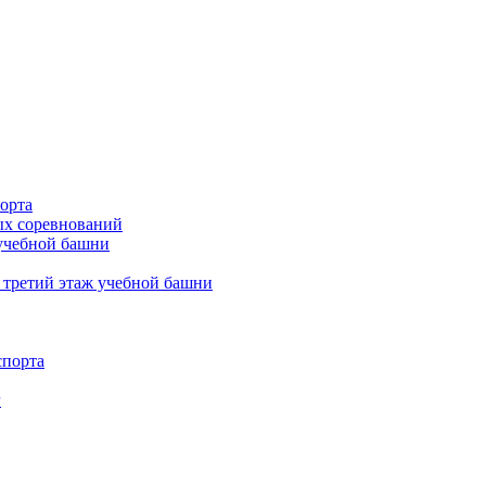
орта
х соревнований
 учебной башни
 третий этаж учебной башни
спорта
г