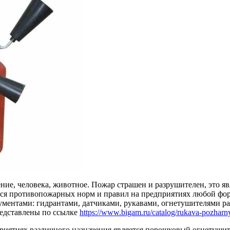
оение, человека, животное. Пожар страшен и разрушителен, это 
ться противопожарных норм и правил на предприятиях любой ф
ментами: гидрантами, датчиками, рукавами, огнетушителями ра
редставлены по ссылке
https://www.bigam.ru/catalog/rukava-pozharn
риятиях различного назначения является порошковый огнетуши