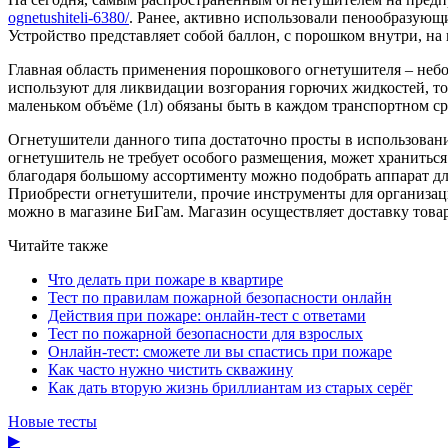
ognetushiteli-6380/
. Ранее, активно использовали пенообразующ
Устройство представляет собой баллон, с порошком внутри, на
Главная область применения порошкового огнетушителя – небо
используют для ликвидации возгорания горючих жидкостей, ток
маленьком объёме (1л) обязаны быть в каждом транспортном ср
Огнетушители данного типа достаточно просты в использовании
огнетушитель не требует особого размещения, может храниться
благодаря большому ассортименту можно подобрать аппарат дл
Приобрести огнетушители, прочие инструменты для организаци
можно в магазине БиГам. Магазин осуществляет доставку товар
Читайте также
Что делать при пожаре в квартире
Тест по правилам пожарной безопасности онлайн
Действия при пожаре: онлайн-тест с ответами
Тест по пожарной безопасности для взрослых
Онлайн-тест: сможете ли вы спастись при пожаре
Как часто нужно чистить скважину
Как дать вторую жизнь бриллиантам из старых серёг
Новые тесты
▶