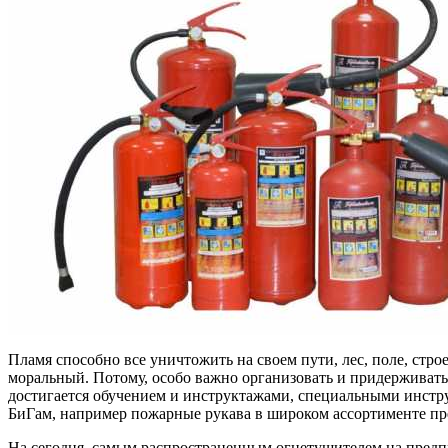
Пламя способно все уничтожить на своем пути, лес, поле, стр
моральный. Потому, особо важно организовать и придержива
достигается обучением и инструктажами, специальными инстру
БиГам, например пожарные рукава в широком ассортименте п
На сегодня, самым распространенным огнетушителем на предп