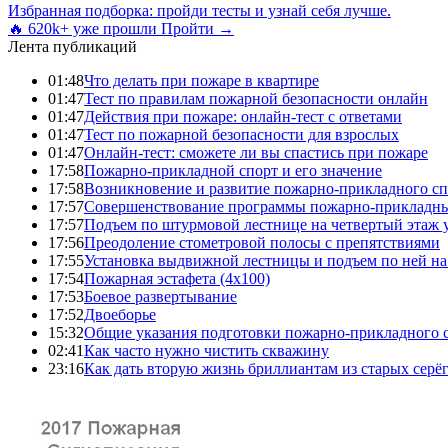
Избранная подборка: пройди тесты и узнай себя лучше.
🔥 620k+ уже прошли
Пройти →
Лента публикаций
01:48
Что делать при пожаре в квартире
01:47
Тест по правилам пожарной безопасности онлайн
01:47
Действия при пожаре: онлайн-тест с ответами
01:47
Тест по пожарной безопасности для взрослых
01:47
Онлайн-тест: сможете ли вы спастись при пожаре
17:58
Пожарно-прикладной спорт и его значение
17:58
Возникновение и развитие пожарно-прикладного сп
17:57
Совершенствование программы пожарно-прикладны
17:57
Подъем по штурмовой лестнице на четвертый этаж
17:56
Преодоление стометровой полосы с препятствиями
17:55
Установка выдвижной лестницы и подъем по ней на
17:54
Пожарная эстафета (4x100)
17:53
Боевое развертывание
17:52
Двоеборье
15:32
Общие указания подготовки пожарно-прикладного 
02:41
Как часто нужно чистить скважину
23:16
Как дать вторую жизнь бриллиантам из старых серё