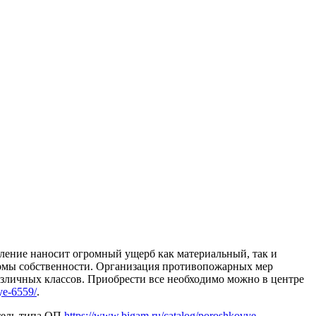
явление наносит огромный ущерб как материальный, так и
ормы собственности. Организация противопожарных мер
зличных классов. Приобрести все необходимо можно в центре
ye-6559/
.
тель типа ОП
https://www.bigam.ru/catalog/poroshkovye-