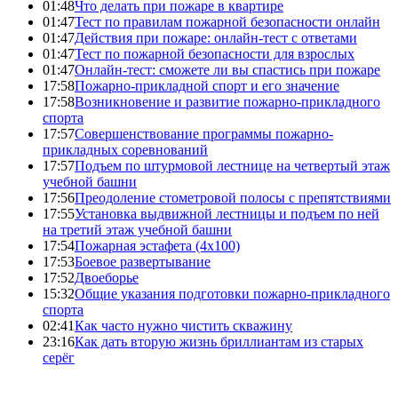
01:48
Что делать при пожаре в квартире
01:47
Тест по правилам пожарной безопасности онлайн
01:47
Действия при пожаре: онлайн-тест с ответами
01:47
Тест по пожарной безопасности для взрослых
01:47
Онлайн-тест: сможете ли вы спастись при пожаре
17:58
Пожарно-прикладной спорт и его значение
17:58
Возникновение и развитие пожарно-прикладного
спорта
17:57
Совершенствование программы пожарно-
прикладных соревнований
17:57
Подъем по штурмовой лестнице на четвертый этаж
учебной башни
17:56
Преодоление стометровой полосы с препятствиями
17:55
Установка выдвижной лестницы и подъем по ней
на третий этаж учебной башни
17:54
Пожарная эстафета (4x100)
17:53
Боевое развертывание
17:52
Двоеборье
15:32
Общие указания подготовки пожарно-прикладного
спорта
02:41
Как часто нужно чистить скважину
23:16
Как дать вторую жизнь бриллиантам из старых
серёг