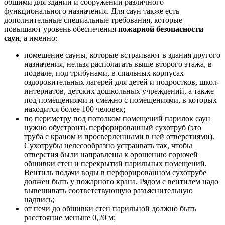
общими для зданий и сооружений различного
функционального назначения. Для саун также есть
дополнительные специальные требования, которые
повышают уровень обеспечения
пожарной безопасности
саун
, а именно:
помещение сауны, которые встраивают в здания другого
назначения, нельзя располагать выше второго этажа, в
подвале, под трибунами, в спальных корпусах
оздоровительных лагерей для детей и подростков, школ-
интернатов, детских дошкольных учреждений, а также
под помещениями и смежно с помещениями, в которых
находится более 100 человек;
по периметру под потолком помещений парилок саун
нужно обустроить перфорированный сухотруб (это
труба с краном и просверленными в ней отверстиями).
Сухотрубы целесообразно устраивать так, чтобы
отверстия были направлены к орошению горючей
обшивки стен и перекрытий парильных помещений.
Вентиль подачи воды в перфорированном сухотрубе
должен быть у пожарного крана. Рядом с вентилем надо
вывешивать соответствующую разъяснительную
надпись;
от печи до обшивки стен парильной должно быть
расстояние меньше 0,20 м;