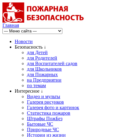
Главная
Новости
Безопасность ↓
для Детей
для Родителей
для Воспитателей садов
для Школьников
для Пожарных
на Предприятии
по темам
Интересное ↓
Видео и мульты
Галерея рисунков
Галерея фото и картинок
Статистика пожаров
Штрафы ПожБез
Бытовые ЧС
Природные ЧС
Истории из жизни