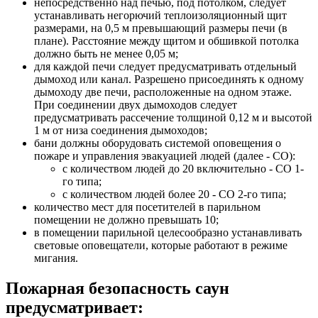
непосредственно над печью, под потолком, следует
устанавливать негорючий теплоизоляционный щит
размерами, на 0,5 м превышающий размеры печи (в
плане). Расстояние между щитом и обшивкой потолка
должно быть не менее 0,05 м;
для каждой печи следует предусматривать отдельный
дымоход или канал. Разрешено присоединять к одному
дымоходу две печи, расположенные на одном этаже.
При соединении двух дымоходов следует
предусматривать рассечение толщиной 0,12 м и высотой
1 м от низа соединения дымоходов;
бани должны оборудовать системой оповещения о
пожаре и управления эвакуацией людей (далее - СО):
с количеством людей до 20 включительно - СО 1-
го типа;
с количеством людей более 20 - СО 2-го типа;
количество мест для посетителей в парильном
помещении не должно превышать 10;
в помещении парильной целесообразно устанавливать
световые оповещатели, которые работают в режиме
мигания.
Пожарная безопасность саун
предусматривает: