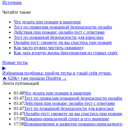
Источник
Читайте также
Что делать при пожаре в квартире
Тест по правилам пожарной безопасности онлайн
Действия при пожаре: онлайн-тест с ответами
Тест по пожарной безопасности для взрослых
Онлайн-тест: сможете ли вы спастись при пожаре
Как часто нужно чистить скважину
Как дать вторую жизнь бриллиантам из старых серёг
Новые тесты
▶
Избранная подборка: пройди тесты и узнай себя лучше.
🔥 620k+ уже прошли
Пройти →
Лента публикаций
01:48
Что делать при пожаре в квартире
01:47
Тест по правилам пожарной безопасности онлайн
01:47
Действия при пожаре: онлайн-тест с ответами
01:47
Тест по пожарной безопасности для взрослых
01:47
Онлайн-тест: сможете ли вы спастись при пожаре
17:58
Пожарно-прикладной спорт и его значение
17:58
Возникновение и развитие пожарно-прикладного