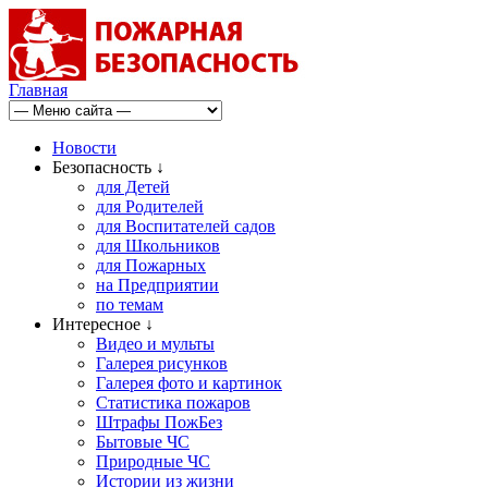
Главная
Новости
Безопасность ↓
для Детей
для Родителей
для Воспитателей садов
для Школьников
для Пожарных
на Предприятии
по темам
Интересное ↓
Видео и мульты
Галерея рисунков
Галерея фото и картинок
Статистика пожаров
Штрафы ПожБез
Бытовые ЧС
Природные ЧС
Истории из жизни