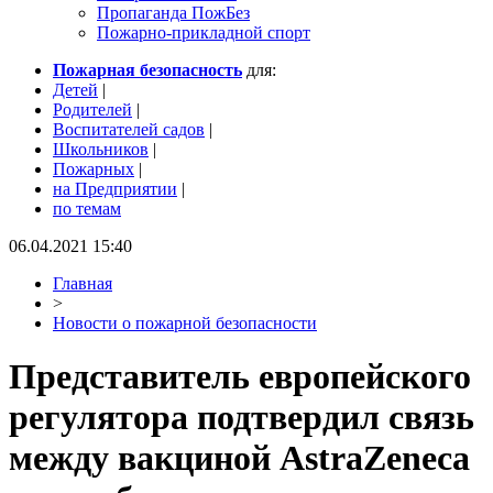
Пропаганда ПожБез
Пожарно-прикладной спорт
Пожарная безопасность
для:
Детей
|
Родителей
|
Воспитателей садов
|
Школьников
|
Пожарных
|
на Предприятии
|
по темам
06.04.2021 15:40
Главная
>
Новости о пожарной безопасности
Представитель европейского
регулятора подтвердил связь
между вакциной AstraZeneca