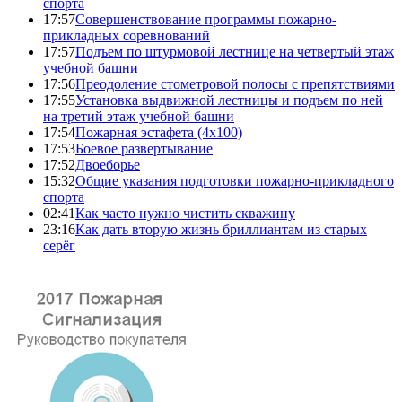
спорта
17:57
Совершенствование программы пожарно-
прикладных соревнований
17:57
Подъем по штурмовой лестнице на четвертый этаж
учебной башни
17:56
Преодоление стометровой полосы с препятствиями
17:55
Установка выдвижной лестницы и подъем по ней
на третий этаж учебной башни
17:54
Пожарная эстафета (4x100)
17:53
Боевое развертывание
17:52
Двоеборье
15:32
Общие указания подготовки пожарно-прикладного
спорта
02:41
Как часто нужно чистить скважину
23:16
Как дать вторую жизнь бриллиантам из старых
серёг