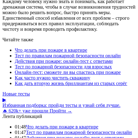
Каждому человеку нужно знать и понимать, как работает
дренажная система, чтобы в случае возникновения трудностей
можно было решить вопрос, быстро принять меры.
Единственный способ избавления от всех проблем – строго
придерживаться всех правил эксплуатации, соблюдать
чистоту и вовремя проводить профилактику.
Читайте также
Что делать при пожаре в квартире
Тест по правилам пожарной безопасности онлайн
Действия при пожаре: онлайн-тест с ответами
Тест по пожарной безопасности для взрослых
Онлайн-тест: сможете ли вы спастись при пожаре
Как часто нужно чистить скважину
Как дать вторую жизнь бриллиантам из старых серёг
Новые тесты
▶
Избранная подборка: пройди тесты и узнай себя лучше.
🔥 620k+ уже прошли
Пройти →
Лента публикаций
01:48
Что делать при пожаре в квартире
01:47
Тест по правилам пожарной безопасности онлайн
01:47
Действия при пожаре: онлайн-тест с ответами