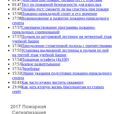
01:47
Тест по пожарной безопасности для взрослых
01:47
Онлайн-тест: сможете ли вы спастись при пожаре
17:58
Пожарно-прикладной спорт и его значение
17:58
Возникновение и развитие пожарно-прикладного
спорта
17:57
Совершенствование программы пожарно-
прикладных соревнований
17:57
Подъем по штурмовой лестнице на четвертый этаж
учебной башни
17:56
Преодоление стометровой полосы с препятствиями
17:55
Установка выдвижной лестницы и подъем по ней
на третий этаж учебной башни
17:54
Пожарная эстафета (4x100)
17:53
Боевое развертывание
17:52
Двоеборье
15:32
Общие указания подготовки пожарно-прикладного
спорта
02:41
Как часто нужно чистить скважину
23:16
Как дать вторую жизнь бриллиантам из старых
серёг