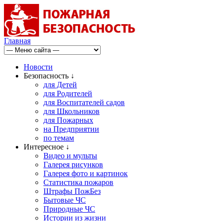
Главная
Новости
Безопасность ↓
для Детей
для Родителей
для Воспитателей садов
для Школьников
для Пожарных
на Предприятии
по темам
Интересное ↓
Видео и мульты
Галерея рисунков
Галерея фото и картинок
Статистика пожаров
Штрафы ПожБез
Бытовые ЧС
Природные ЧС
Истории из жизни