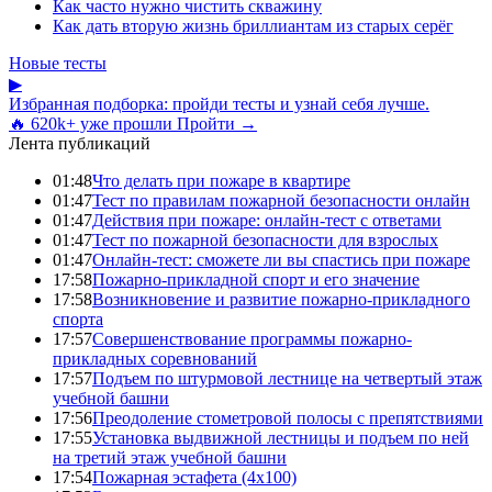
Как часто нужно чистить скважину
Как дать вторую жизнь бриллиантам из старых серёг
Новые тесты
▶
Избранная подборка: пройди тесты и узнай себя лучше.
🔥 620k+ уже прошли
Пройти →
Лента публикаций
01:48
Что делать при пожаре в квартире
01:47
Тест по правилам пожарной безопасности онлайн
01:47
Действия при пожаре: онлайн-тест с ответами
01:47
Тест по пожарной безопасности для взрослых
01:47
Онлайн-тест: сможете ли вы спастись при пожаре
17:58
Пожарно-прикладной спорт и его значение
17:58
Возникновение и развитие пожарно-прикладного
спорта
17:57
Совершенствование программы пожарно-
прикладных соревнований
17:57
Подъем по штурмовой лестнице на четвертый этаж
учебной башни
17:56
Преодоление стометровой полосы с препятствиями
17:55
Установка выдвижной лестницы и подъем по ней
на третий этаж учебной башни
17:54
Пожарная эстафета (4x100)