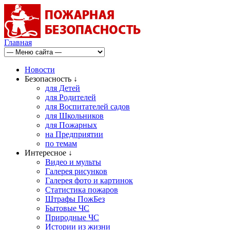
Главная
Новости
Безопасность ↓
для Детей
для Родителей
для Воспитателей садов
для Школьников
для Пожарных
на Предприятии
по темам
Интересное ↓
Видео и мульты
Галерея рисунков
Галерея фото и картинок
Статистика пожаров
Штрафы ПожБез
Бытовые ЧС
Природные ЧС
Истории из жизни