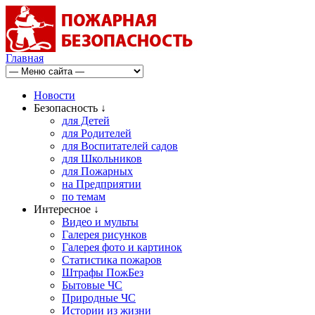
Главная
Новости
Безопасность ↓
для Детей
для Родителей
для Воспитателей садов
для Школьников
для Пожарных
на Предприятии
по темам
Интересное ↓
Видео и мульты
Галерея рисунков
Галерея фото и картинок
Статистика пожаров
Штрафы ПожБез
Бытовые ЧС
Природные ЧС
Истории из жизни