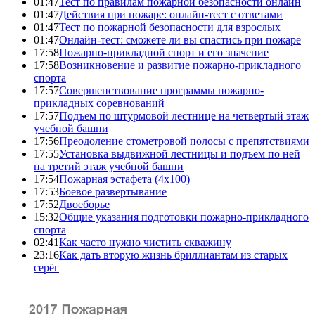
01:47
Тест по правилам пожарной безопасности онлайн
01:47
Действия при пожаре: онлайн-тест с ответами
01:47
Тест по пожарной безопасности для взрослых
01:47
Онлайн-тест: сможете ли вы спастись при пожаре
17:58
Пожарно-прикладной спорт и его значение
17:58
Возникновение и развитие пожарно-прикладного
спорта
17:57
Совершенствование программы пожарно-
прикладных соревнований
17:57
Подъем по штурмовой лестнице на четвертый этаж
учебной башни
17:56
Преодоление стометровой полосы с препятствиями
17:55
Установка выдвижной лестницы и подъем по ней
на третий этаж учебной башни
17:54
Пожарная эстафета (4x100)
17:53
Боевое развертывание
17:52
Двоеборье
15:32
Общие указания подготовки пожарно-прикладного
спорта
02:41
Как часто нужно чистить скважину
23:16
Как дать вторую жизнь бриллиантам из старых
серёг