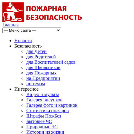
Главная
Новости
Безопасность ↓
для Детей
для Родителей
для Воспитателей садов
для Школьников
для Пожарных
на Предприятии
по темам
Интересное ↓
Видео и мульты
Галерея рисунков
Галерея фото и картинок
Статистика пожаров
Штрафы ПожБез
Бытовые ЧС
Природные ЧС
Истории из жизни