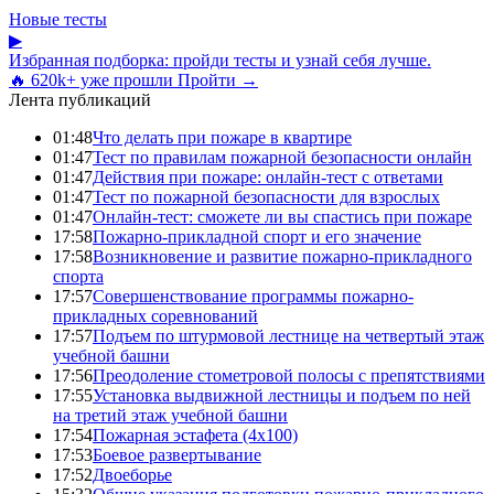
Новые тесты
▶
Избранная подборка: пройди тесты и узнай себя лучше.
🔥 620k+ уже прошли
Пройти →
Лента публикаций
01:48
Что делать при пожаре в квартире
01:47
Тест по правилам пожарной безопасности онлайн
01:47
Действия при пожаре: онлайн-тест с ответами
01:47
Тест по пожарной безопасности для взрослых
01:47
Онлайн-тест: сможете ли вы спастись при пожаре
17:58
Пожарно-прикладной спорт и его значение
17:58
Возникновение и развитие пожарно-прикладного
спорта
17:57
Совершенствование программы пожарно-
прикладных соревнований
17:57
Подъем по штурмовой лестнице на четвертый этаж
учебной башни
17:56
Преодоление стометровой полосы с препятствиями
17:55
Установка выдвижной лестницы и подъем по ней
на третий этаж учебной башни
17:54
Пожарная эстафета (4x100)
17:53
Боевое развертывание
17:52
Двоеборье