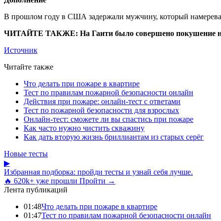
В прошлом году в США задержали мужчину, который намерева
ЧИТАЙТЕ ТАКЖЕ: На Гаити было совершено покушение н
Источник
Читайте также
Что делать при пожаре в квартире
Тест по правилам пожарной безопасности онлайн
Действия при пожаре: онлайн-тест с ответами
Тест по пожарной безопасности для взрослых
Онлайн-тест: сможете ли вы спастись при пожаре
Как часто нужно чистить скважину
Как дать вторую жизнь бриллиантам из старых серёг
Новые тесты
▶
Избранная подборка: пройди тесты и узнай себя лучше.
🔥 620k+ уже прошли
Пройти →
Лента публикаций
01:48
Что делать при пожаре в квартире
01:47
Тест по правилам пожарной безопасности онлайн