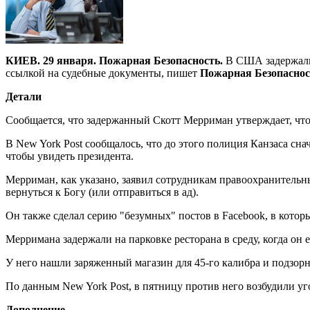
КИЕВ. 29 января. Пожарная Безопасность.
В США задержали 
ссылкой на судебные документы, пишет
Пожарная Безопаснос
Детали
Сообщается, что задержанный Скотт Мерриман утверждает, что 
В New York Post сообщалось, что до этого полиция Канзаса сна
чтобы увидеть президента.
Мерриман, как указано, заявил сотрудникам правоохранительных
вернуться к Богу (или отправиться в ад).
Он также сделал серию "безумных" постов в Facebook, в кото
Мерримана задержали на парковке ресторана в среду, когда он 
У него нашли заряженный магазин для 45-го калибра и подзорну
По данным New York Post, в пятницу против него возбудили уг
Дополнение