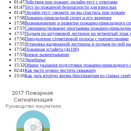
01:47
Действия при пожаре: онлайн-тест с ответами
01:47
Тест по пожарной безопасности для взрослых
01:47
Онлайн-тест: сможете ли вы спастись при пожаре
17:58
Пожарно-прикладной спорт и его значение
17:58
Возникновение и развитие пожарно-прикладного сп
17:57
Совершенствование программы пожарно-прикладны
17:57
Подъем по штурмовой лестнице на четвертый этаж
17:56
Преодоление стометровой полосы с препятствиями
17:55
Установка выдвижной лестницы и подъем по ней на
17:54
Пожарная эстафета (4x100)
17:53
Боевое развертывание
17:52
Двоеборье
15:32
Общие указания подготовки пожарно-прикладного 
02:41
Как часто нужно чистить скважину
23:16
Как дать вторую жизнь бриллиантам из старых серё