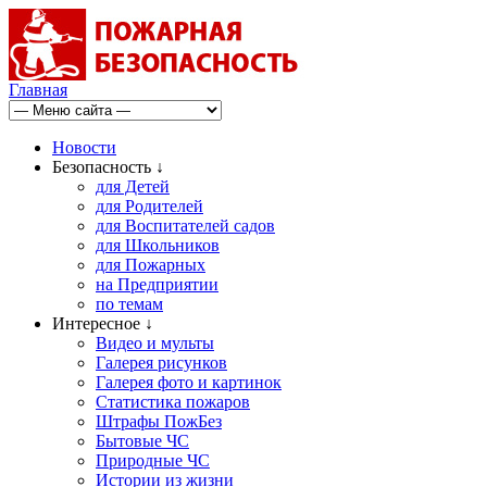
Главная
Новости
Безопасность ↓
для Детей
для Родителей
для Воспитателей садов
для Школьников
для Пожарных
на Предприятии
по темам
Интересное ↓
Видео и мульты
Галерея рисунков
Галерея фото и картинок
Статистика пожаров
Штрафы ПожБез
Бытовые ЧС
Природные ЧС
Истории из жизни