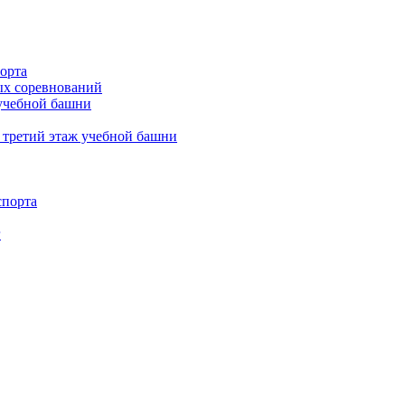
орта
х соревнований
 учебной башни
 третий этаж учебной башни
спорта
г