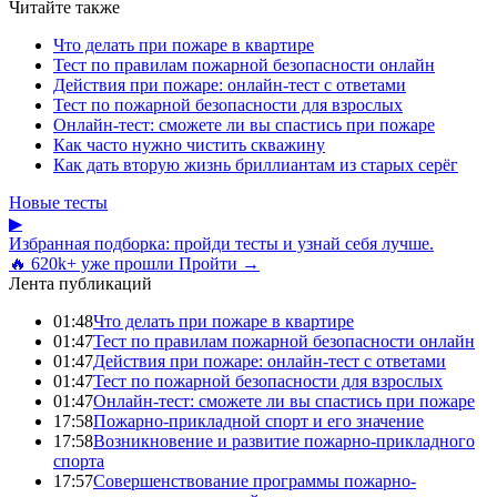
Читайте также
Что делать при пожаре в квартире
Тест по правилам пожарной безопасности онлайн
Действия при пожаре: онлайн-тест с ответами
Тест по пожарной безопасности для взрослых
Онлайн-тест: сможете ли вы спастись при пожаре
Как часто нужно чистить скважину
Как дать вторую жизнь бриллиантам из старых серёг
Новые тесты
▶
Избранная подборка: пройди тесты и узнай себя лучше.
🔥 620k+ уже прошли
Пройти →
Лента публикаций
01:48
Что делать при пожаре в квартире
01:47
Тест по правилам пожарной безопасности онлайн
01:47
Действия при пожаре: онлайн-тест с ответами
01:47
Тест по пожарной безопасности для взрослых
01:47
Онлайн-тест: сможете ли вы спастись при пожаре
17:58
Пожарно-прикладной спорт и его значение
17:58
Возникновение и развитие пожарно-прикладного
спорта
17:57
Совершенствование программы пожарно-