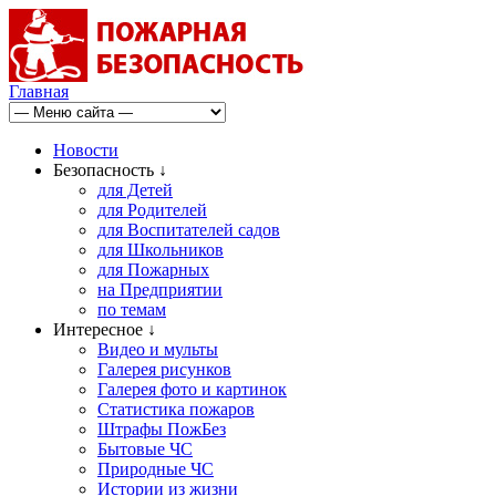
Главная
Новости
Безопасность ↓
для Детей
для Родителей
для Воспитателей садов
для Школьников
для Пожарных
на Предприятии
по темам
Интересное ↓
Видео и мульты
Галерея рисунков
Галерея фото и картинок
Статистика пожаров
Штрафы ПожБез
Бытовые ЧС
Природные ЧС
Истории из жизни