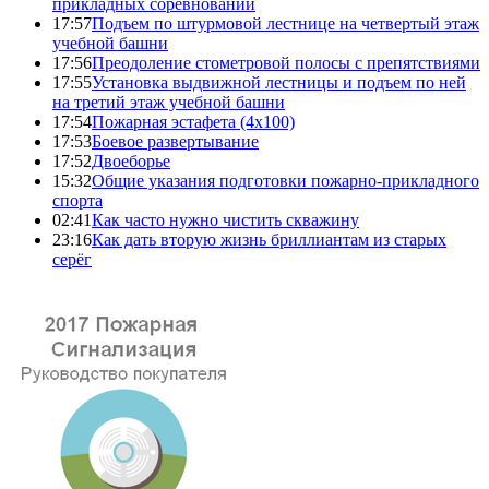
прикладных соревнований
17:57
Подъем по штурмовой лестнице на четвертый этаж
учебной башни
17:56
Преодоление стометровой полосы с препятствиями
17:55
Установка выдвижной лестницы и подъем по ней
на третий этаж учебной башни
17:54
Пожарная эстафета (4x100)
17:53
Боевое развертывание
17:52
Двоеборье
15:32
Общие указания подготовки пожарно-прикладного
спорта
02:41
Как часто нужно чистить скважину
23:16
Как дать вторую жизнь бриллиантам из старых
серёг