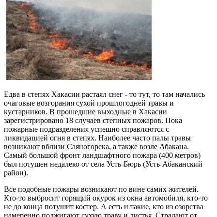
Едва в степях Хакасии растаял снег - то тут, то там начались
очаговые возгорания сухой прошлогодней травы и
кустарников. В прошедшие выходные в Хакасии
зарегистрировано 18 случаев степных пожаров. Пока
пожарные подразделения успешно справляются с
ликвидацией огня в степях. Наиболее часто палы травы
возникают вблизи Саяногорска, а также возле Абакана.
Самый большой фронт ландшафтного пожара (400 метров)
был потушен недалеко от села Усть-Бюрь (Усть-Абаканский
район).
Все подобные пожары возникают по вине самих жителей.
Кто-то выбросит горящий окурок из окна автомобиля, кто-то
не до конца потушит костер. А есть и такие, кто из озорства
намеренно поджигают сухую траву и листья. Страдают от