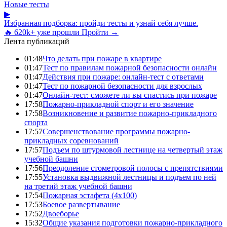
Новые тесты
▶
Избранная подборка: пройди тесты и узнай себя лучше.
🔥 620k+ уже прошли
Пройти →
Лента публикаций
01:48
Что делать при пожаре в квартире
01:47
Тест по правилам пожарной безопасности онлайн
01:47
Действия при пожаре: онлайн-тест с ответами
01:47
Тест по пожарной безопасности для взрослых
01:47
Онлайн-тест: сможете ли вы спастись при пожаре
17:58
Пожарно-прикладной спорт и его значение
17:58
Возникновение и развитие пожарно-прикладного
спорта
17:57
Совершенствование программы пожарно-
прикладных соревнований
17:57
Подъем по штурмовой лестнице на четвертый этаж
учебной башни
17:56
Преодоление стометровой полосы с препятствиями
17:55
Установка выдвижной лестницы и подъем по ней
на третий этаж учебной башни
17:54
Пожарная эстафета (4x100)
17:53
Боевое развертывание
17:52
Двоеборье
15:32
Общие указания подготовки пожарно-прикладного