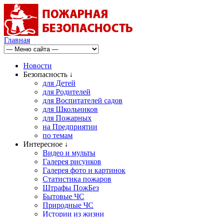
Главная
Новости
Безопасность ↓
для Детей
для Родителей
для Воспитателей садов
для Школьников
для Пожарных
на Предприятии
по темам
Интересное ↓
Видео и мульты
Галерея рисунков
Галерея фото и картинок
Статистика пожаров
Штрафы ПожБез
Бытовые ЧС
Природные ЧС
Истории из жизни