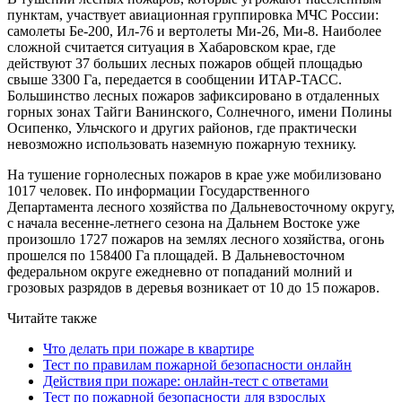
пунктам, участвует авиационная группировка МЧС России:
самолеты Бе-200, Ил-76 и вертолеты Ми-26, Ми-8. Наиболее
сложной считается ситуация в Хабаровском крае, где
действуют 37 больших лесных пожаров общей площадью
свыше 3300 Га, передается в сообщении ИТАР-ТАСС.
Большинство лесных пожаров зафиксировано в отдаленных
горных зонах Тайги Ванинского, Солнечного, имени Полины
Осипенко, Ульчского и других районов, где практически
невозможно использовать наземную пожарную технику.
На тушение горнолесных пожаров в крае уже мобилизовано
1017 человек. По информации Государственного
Департамента лесного хозяйства по Дальневосточному округу,
с начала весенне-летнего сезона на Дальнем Востоке уже
произошло 1727 пожаров на землях лесного хозяйства, огонь
прошелся по 158400 Га площадей. В Дальневосточном
федеральном округе ежедневно от попаданий молний и
грозовых разрядов в деревья возникает от 10 до 15 пожаров.
Читайте также
Что делать при пожаре в квартире
Тест по правилам пожарной безопасности онлайн
Действия при пожаре: онлайн-тест с ответами
Тест по пожарной безопасности для взрослых