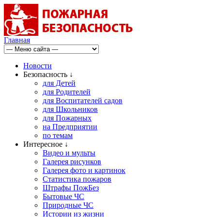
Главная
Новости
Безопасность ↓
для Детей
для Родителей
для Воспитателей садов
для Школьников
для Пожарных
на Предприятии
по темам
Интересное ↓
Видео и мульты
Галерея рисунков
Галерея фото и картинок
Статистика пожаров
Штрафы ПожБез
Бытовые ЧС
Природные ЧС
Истории из жизни