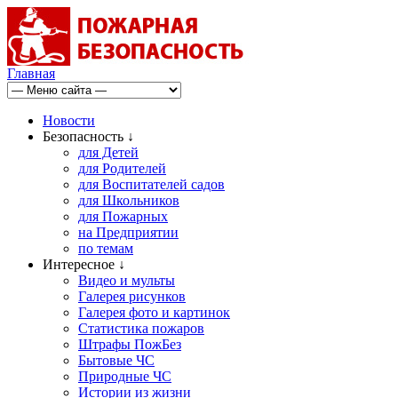
Главная
Новости
Безопасность ↓
для Детей
для Родителей
для Воспитателей садов
для Школьников
для Пожарных
на Предприятии
по темам
Интересное ↓
Видео и мульты
Галерея рисунков
Галерея фото и картинок
Статистика пожаров
Штрафы ПожБез
Бытовые ЧС
Природные ЧС
Истории из жизни