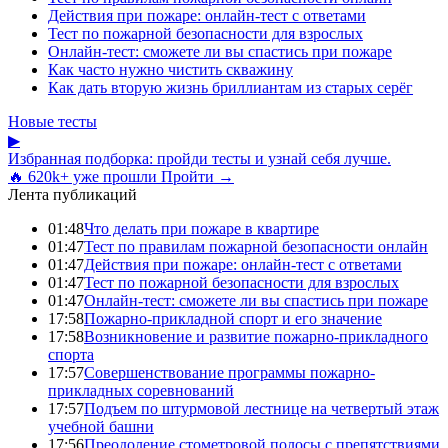
Действия при пожаре: онлайн-тест с ответами
Тест по пожарной безопасности для взрослых
Онлайн-тест: сможете ли вы спастись при пожаре
Как часто нужно чистить скважину
Как дать вторую жизнь бриллиантам из старых серёг
Новые тесты
▶
Избранная подборка: пройди тесты и узнай себя лучше.
🔥 620k+ уже прошли
Пройти →
Лента публикаций
01:48
Что делать при пожаре в квартире
01:47
Тест по правилам пожарной безопасности онлайн
01:47
Действия при пожаре: онлайн-тест с ответами
01:47
Тест по пожарной безопасности для взрослых
01:47
Онлайн-тест: сможете ли вы спастись при пожаре
17:58
Пожарно-прикладной спорт и его значение
17:58
Возникновение и развитие пожарно-прикладного
спорта
17:57
Совершенствование программы пожарно-
прикладных соревнований
17:57
Подъем по штурмовой лестнице на четвертый этаж
учебной башни
17:56
Преодоление стометровой полосы с препятствиями