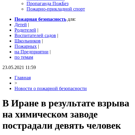
Пропаганда ПожБез
Пожарно-прикладной спорт
Пожарная безопасность
для:
Детей
|
Родителей
|
Воспитателей садов
|
Школьников
|
Пожарных
|
на Предприятии
|
по темам
23.05.2021 11:59
Главная
>
Новости о пожарной безопасности
В Иране в результате взрыва
на химическом заводе
пострадали девять человек