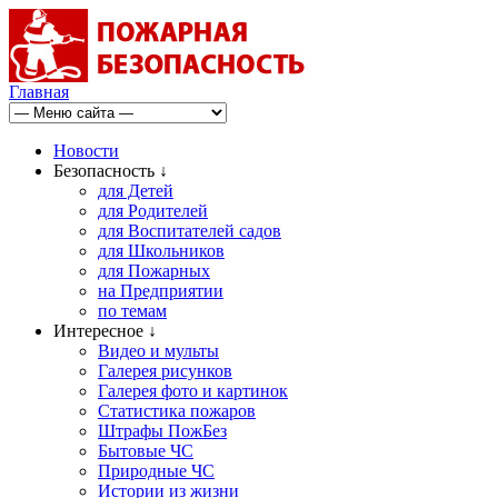
Главная
Новости
Безопасность ↓
для Детей
для Родителей
для Воспитателей садов
для Школьников
для Пожарных
на Предприятии
по темам
Интересное ↓
Видео и мульты
Галерея рисунков
Галерея фото и картинок
Статистика пожаров
Штрафы ПожБез
Бытовые ЧС
Природные ЧС
Истории из жизни