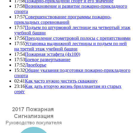
17:58
Пожарно-прикладной спорт и его значение
17:58
Возникновение и развитие пожарно-прикладного
спорта
17:57
Совершенствование программы пожарно-
прикладных соревнований
17:57
Подъем по штурмовой лестнице на четвертый этаж
учебной башни
17:56
Преодоление стометровой полосы с препятствиями
17:55
Установка выдвижной лестницы и подъем по ней
на третий этаж учебной башни
17:54
Пожарная эстафета (4x100)
17:53
Боевое развертывание
17:52
Двоеборье
15:32
Общие указания подготовки пожарно-прикладного
спорта
02:41
Как часто нужно чистить скважину
23:16
Как дать вторую жизнь бриллиантам из старых
серёг