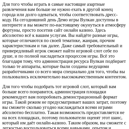
Для того чтобы играть в самые настоящие азартные
развлечения вам больше не нужно ехать в другой конец
города или долго одеваться, чтобы соответствовать дресс-
коду. На сегодняшний день Демо игры Вулкан доступны в
интернете и вы можете по-настоящему окунуться в атмосферу
фортуны, просто посетив сайт онлайн казино. Здесь
абсолютно всё к вашим услугам. Вы найдёте разные игры,
которые отличаются по своей тематике, жанрам, прочим
характеристикам и так далее. Даже самый требовательный и
привередливый игрок сможет найти игровой слот себе по
душе, и по полной насладиться процессом игры. Всё это
благодаря тому, что администрация ресурса Вулкан подбирает
только те аппараты, которые были созданы ведущими
разработчиками со всего мира специально для того, чтобы вы
пользовались исключительно высококачественным контентом.
Для того чтобы подобрать тот игровой слот, который вам
больше всего понравится, администрация площадки
рекомендует вам попробовать демонстрационный формат
игры. Такой режим не предусматривает ваших затрат, поэтому
вы сможете сколько угодно наслаждаться всеми играми
абсолютно бесплатно. Такая возможность предоставляется не
на всех площадках, поэтому пользователи оценят этот шанс,
который им даёт онлайн-казино. Таким образом, вы сможете с
легкостью воспользоваться всеми навыками, опытом и