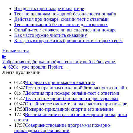
Что делать при пожаре в квартире
Тест по правилам пожарной безопасности онлайн
Действия при пожаре: онлайн-тест с ответами
Тест по пожарной безопасности для взрослых
Онлайн-тест: сможете ли вы спастись при пожаре
Как часто нужно чистить скважину
Как дать вторую жизнь бриллиантам из старых серёг
Новые тесты
▶
Избранная подборка: пройди тесты и узнай себя лучше.
🔥 620k+ уже прошли
Пройти →
Лента публикаций
01:48
Что делать при пожаре в квартире
01:47
Тест по правилам пожарной безопасности онлайн
01:47
Действия при пожаре: онлайн-тест с ответами
01:47
Тест по пожарной безопасности для взрослых
01:47
Онлайн-тест: сможете ли вы спастись при пожаре
17:58
Пожарно-прикладной спорт и его значение
17:58
Возникновение и развитие пожарно-прикладного
спорта
17:57
Совершенствование программы пожарно-
прикладных соревнований