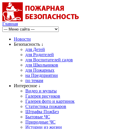
Главная
Новости
Безопасность ↓
для Детей
для Родителей
для Воспитателей садов
для Школьников
для Пожарных
на Предприятии
по темам
Интересное ↓
Видео и мульты
Галерея рисунков
Галерея фото и картинок
Статистика пожаров
Штрафы ПожБез
Бытовые ЧС
Природные ЧС
Истории из жизни