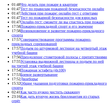
01:48
Что делать при пожаре в квартире
01:47
Тест по правилам пожарной безопасности онлайн
01:47
Действия при пожаре: онлайн-тест с ответами
01:47
Тест по пожарной безопасности для взрослых
01:47
Онлайн-тест: сможете ли вы спастись при пожаре
17:58
Пожарно-прикладной спорт и его значение
17:58
Возникновение и развитие пожарно-прикладного
спорта
17:57
Совершенствование программы пожарно-
прикладных соревнований
17:57
Подъем по штурмовой лестнице на четвертый этаж
учебной башни
17:56
Преодоление стометровой полосы с препятствиями
17:55
Установка выдвижной лестницы и подъем по ней
на третий этаж учебной башни
17:54
Пожарная эстафета (4x100)
17:53
Боевое развертывание
17:52
Двоеборье
15:32
Общие указания подготовки пожарно-прикладного
спорта
02:41
Как часто нужно чистить скважину
23:16
Как дать вторую жизнь бриллиантам из старых
серёг