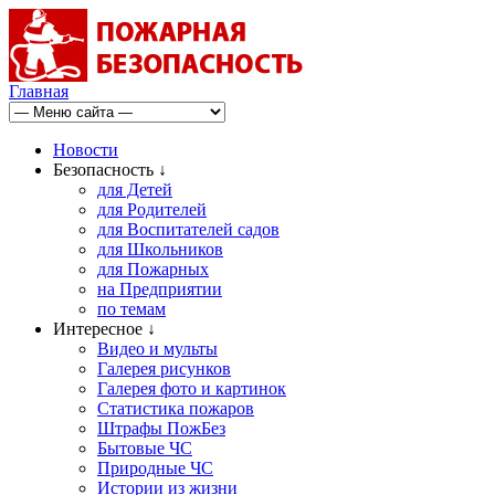
Главная
Новости
Безопасность ↓
для Детей
для Родителей
для Воспитателей садов
для Школьников
для Пожарных
на Предприятии
по темам
Интересное ↓
Видео и мульты
Галерея рисунков
Галерея фото и картинок
Статистика пожаров
Штрафы ПожБез
Бытовые ЧС
Природные ЧС
Истории из жизни