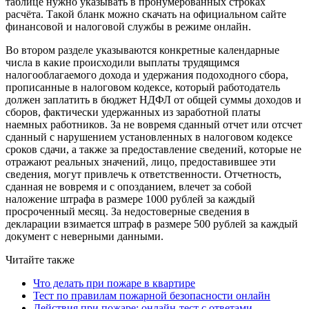
таблице нужно указывать в пронумерованных строках
расчёта. Такой бланк можно скачать на официальном сайте
финансовой и налоговой службы в режиме онлайн.
Во втором разделе указываются конкретные календарные
числа в какие происходили выплаты трудящимся
налогооблагаемого дохода и удержания подоходного сбора,
прописанные в налоговом кодексе, который работодатель
должен заплатить в бюджет НДФЛ от общей суммы доходов и
сборов, фактически удержанных из заработной платы
наемных работников. За не вовремя сданный отчет или отсчет
сданный с нарушением установленных в налоговом кодексе
сроков сдачи, а также за предоставление сведений, которые не
отражают реальных значений, лицо, предоставившее эти
сведения, могут привлечь к ответственности. Отчетность,
сданная не вовремя и с опозданием, влечет за собой
наложение штрафа в размере 1000 рублей за каждый
просроченный месяц. За недостоверные сведения в
декларации взимается штраф в размере 500 рублей за каждый
документ с неверными данными.
Читайте также
Что делать при пожаре в квартире
Тест по правилам пожарной безопасности онлайн
Действия при пожаре: онлайн-тест с ответами