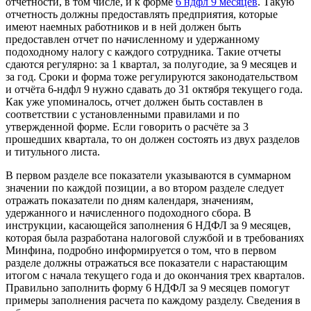
отчётности, в том числе, и к форме
6 ндфл 9 месяцев
. Такую
отчетность должны предоставлять предприятия, которые
имеют наемных работников и в ней должен быть
предоставлен отчет по начисленному и удержанному
подоходному налогу с каждого сотрудника. Такие отчеты
сдаются регулярно: за 1 квартал, за полугодие, за 9 месяцев и
за год. Сроки и форма тоже регулируются законодательством
и отчёта 6-ндфл 9 нужно сдавать до 31 октября текущего года.
Как уже упоминалось, отчет должен быть составлен в
соответствии с установленными правилами и по
утвержденной форме. Если говорить о расчёте за 3
прошедших квартала, то он должен состоять из двух разделов
и титульного листа.
В первом разделе все показатели указываются в суммарном
значении по каждой позиции, а во втором разделе следует
отражать показатели по дням календаря, значениям,
удержанного и начисленного подоходного сбора. В
инструкции, касающейся заполнения 6 НДФЛ за 9 месяцев,
которая была разработана налоговой службой и в требованиях
Минфина, подробно информируется о том, что в первом
разделе должны отражаться все показатели с нарастающим
итогом с начала текущего года и до окончания трех кварталов.
Правильно заполнить форму 6 НДФЛ за 9 месяцев помогут
примеры заполнения расчета по каждому разделу. Сведения в