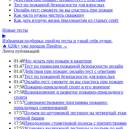
Тест по пожарной безопасности для взрослых
Онлайн-тест: сможете ли вы спастись при пожаре
Как часто нужно чистить скважину
Как дать вторую жизнь бриллиантам из старых серёг
Новые тесты
▶
Избранная подборка: пройди тесты и узнай себя лучше.
🔥 620k+ уже прошли
Пройти →
Лента публикаций
01:48
Что делать при пожаре в квартире
01:47
Тест по правилам пожарной безопасности онлайн
01:47
Действия при пожаре: онлайн-тест с ответами
01:47
Тест по пожарной безопасности для взрослых
01:47
Онлайн-тест: сможете ли вы спастись при пожаре
17:58
Пожарно-прикладной спорт и его значение
17:58
Возникновение и развитие пожарно-прикладного
спорта
17:57
Совершенствование программы пожарно-
прикладных соревнований
17:57
Подъем по штурмовой лестнице на четвертый этаж
учебной башни
17:56
Преодоление стометровой полосы с препятствиями
17:55
Установка выдвижной лестницы и подъем по ней