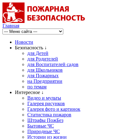
Главная
Новости
Безопасность ↓
для Детей
для Родителей
для Воспитателей садов
для Школьников
для Пожарных
на Предприятии
по темам
Интересное ↓
Видео и мульты
Галерея рисунков
Галерея фото и картинок
Статистика пожаров
Штрафы ПожБез
Бытовые ЧС
Природные ЧС
Истории из жизни