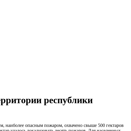
ерритории республики
ым, наиболее опасным пожаром, охвачено свыше 500 гектаров
ктар удалось локализовать десять пожаров. Для населенных