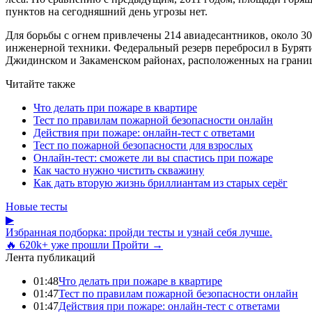
пунктов на сегодняшний день угрозы нет.
Для борьбы с огнем привлечены 214 авиадесантников, около 30
инженерной техники. Федеральный резерв перебросил в Бурят
Джидинском и Закаменском районах, расположенных на границе
Читайте также
Что делать при пожаре в квартире
Тест по правилам пожарной безопасности онлайн
Действия при пожаре: онлайн-тест с ответами
Тест по пожарной безопасности для взрослых
Онлайн-тест: сможете ли вы спастись при пожаре
Как часто нужно чистить скважину
Как дать вторую жизнь бриллиантам из старых серёг
Новые тесты
▶
Избранная подборка: пройди тесты и узнай себя лучше.
🔥 620k+ уже прошли
Пройти →
Лента публикаций
01:48
Что делать при пожаре в квартире
01:47
Тест по правилам пожарной безопасности онлайн
01:47
Действия при пожаре: онлайн-тест с ответами