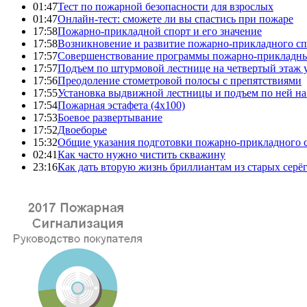
01:47
Тест по пожарной безопасности для взрослых
01:47
Онлайн-тест: сможете ли вы спастись при пожаре
17:58
Пожарно-прикладной спорт и его значение
17:58
Возникновение и развитие пожарно-прикладного сп
17:57
Совершенствование программы пожарно-прикладны
17:57
Подъем по штурмовой лестнице на четвертый этаж
17:56
Преодоление стометровой полосы с препятствиями
17:55
Установка выдвижной лестницы и подъем по ней на
17:54
Пожарная эстафета (4x100)
17:53
Боевое развертывание
17:52
Двоеборье
15:32
Общие указания подготовки пожарно-прикладного 
02:41
Как часто нужно чистить скважину
23:16
Как дать вторую жизнь бриллиантам из старых серё