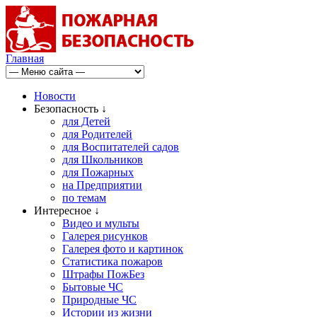
Главная
Новости
Безопасность ↓
для Детей
для Родителей
для Воспитателей садов
для Школьников
для Пожарных
на Предприятии
по темам
Интересное ↓
Видео и мульты
Галерея рисунков
Галерея фото и картинок
Статистика пожаров
Штрафы ПожБез
Бытовые ЧС
Природные ЧС
Истории из жизни