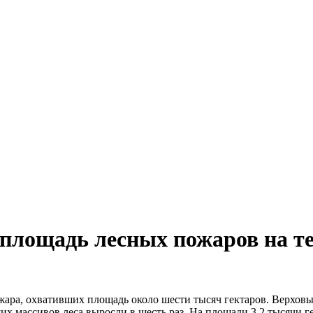
а площадь лесных пожаров на т
ожара, охвативших площадь около шести тысяч гектаров. Верхов
х массивов леса выросли в шесть раз. На площади 3,2 тысячи ге