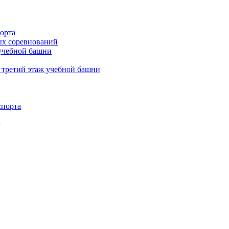
орта
х соревнований
 учебной башни
 третий этаж учебной башни
спорта
г