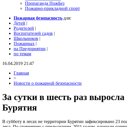
Пропаганда ПожБез
Пожарно-прикладной спорт
Пожарная безопасность
для:
Детей
|
Родителей
|
Воспитателей садов
|
Школьников
|
Пожарных
|
на Предприятии
|
по темам
16.04.2019 21:47
Главная
>
Новости о пожарной безопасности
За сутки в шесть раз выросл
Бурятия
В субботу в лесах не территории Бурятии зафиксировано 23 п
леса. По сравнению с предыдущим, 2011 годом, площади горящи