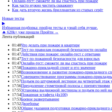
Онлайн-тест: сможете ли вы спастись при пожаре
Как часто нужно чистить скважину
Как дать вторую жизнь бриллиантам из старых серёг
Новые тесты
▶
Избранная подборка: пройди тесты и узнай себя лучше.
🔥 620k+ уже прошли
Пройти →
Лента публикаций
01:48
Что делать при пожаре в квартире
01:47
Тест по правилам пожарной безопасности онлайн
01:47
Действия при пожаре: онлайн-тест с ответами
01:47
Тест по пожарной безопасности для взрослых
01:47
Онлайн-тест: сможете ли вы спастись при пожаре
17:58
Пожарно-прикладной спорт и его значение
17:58
Возникновение и развитие пожарно-прикладного сп
17:57
Совершенствование программы пожарно-прикладны
17:57
Подъем по штурмовой лестнице на четвертый этаж
17:56
Преодоление стометровой полосы с препятствиями
17:55
Установка выдвижной лестницы и подъем по ней на
17:54
Пожарная эстафета (4x100)
17:53
Боевое развертывание
17:52
Двоеборье
15:32
Общие указания подготовки пожарно-прикладного 