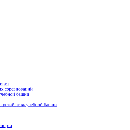
орта
х соревнований
 учебной башни
 третий этаж учебной башни
спорта