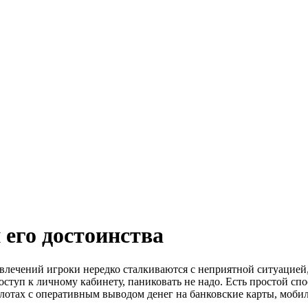
 его достоинства
азвлечений игроки нередко сталкиваются с неприятной ситуацие
доступ к личному кабинету, паниковать не надо. Есть простой с
-слотах с оперативным выводом денег на банковские карты, моб