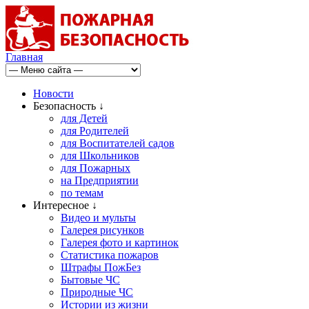
Главная
Новости
Безопасность ↓
для Детей
для Родителей
для Воспитателей садов
для Школьников
для Пожарных
на Предприятии
по темам
Интересное ↓
Видео и мульты
Галерея рисунков
Галерея фото и картинок
Статистика пожаров
Штрафы ПожБез
Бытовые ЧС
Природные ЧС
Истории из жизни