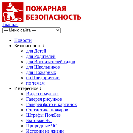
Главная
Новости
Безопасность ↓
для Детей
для Родителей
для Воспитателей садов
для Школьников
для Пожарных
на Предприятии
по темам
Интересное ↓
Видео и мульты
Галерея рисунков
Галерея фото и картинок
Статистика пожаров
Штрафы ПожБез
Бытовые ЧС
Природные ЧС
Истории из жизни