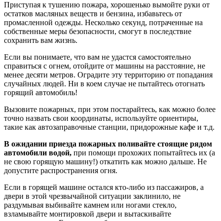
Приступая к тушению пожара, хорошенько вымойте руки от
остатков масляных веществ и бензина, избавьтесь от
промасленной одежды. Несколько секунд, потраченные на
собственные меры безопасности, смогут в последствие
сохранить вам жизнь.
Если вы понимаете, что вам не удастся самостоятельно
справиться с огнем, отойдите от машины на расстояние, не
менее десяти метров. Оградите эту территорию от попадания
случайных людей. Ни в коем случае не пытайтесь отогнать
горящий автомобиль!
Вызовите пожарных, при этом постарайтесь, как можно более
точно назвать свои координаты, используйте ориентиры,
такие как автозаправочные станции, придорожные кафе и т.д.
В ожидании приезда пожарных поливайте стоящие рядом
автомобили водой,
при помощи прохожих попытайтесь их (а
не свою горящую машину!) откатить как можно дальше. Не
допустите распространения огня.
Если в горящей машине остался кто-либо из пассажиров, а
двери в этой чрезвычайной ситуации заклинило, не
раздумывая выбивайте камнем или ногами стекло,
взламывайте монтировкой двери и вытаскивайте