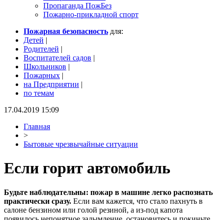
Пропаганда ПожБез
Пожарно-прикладной спорт
Пожарная безопасность
для:
Детей
|
Родителей
|
Воспитателей садов
|
Школьников
|
Пожарных
|
на Предприятии
|
по темам
17.04.2019 15:09
Главная
>
Бытовые чрезвычайные ситуации
Если горит автомобиль
Будьте наблюдательны: пожар в машине легко распознать
практически сразу.
Если вам кажется, что стало пахнуть в
салоне бензином или голой резиной, а из-под капота
появилось непонятное задымление, остановитесь и покиньте