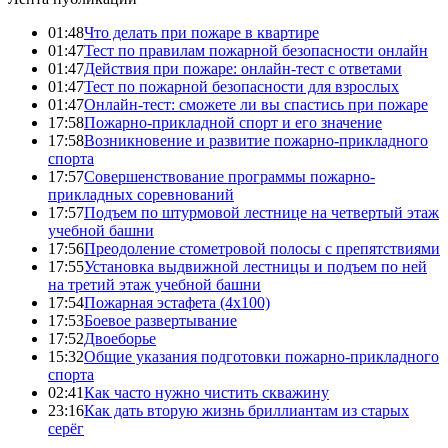
01:48
Что делать при пожаре в квартире
01:47
Тест по правилам пожарной безопасности онлайн
01:47
Действия при пожаре: онлайн-тест с ответами
01:47
Тест по пожарной безопасности для взрослых
01:47
Онлайн-тест: сможете ли вы спастись при пожаре
17:58
Пожарно-прикладной спорт и его значение
17:58
Возникновение и развитие пожарно-прикладного
спорта
17:57
Совершенствование программы пожарно-
прикладных соревнований
17:57
Подъем по штурмовой лестнице на четвертый этаж
учебной башни
17:56
Преодоление стометровой полосы с препятствиями
17:55
Установка выдвижной лестницы и подъем по ней
на третий этаж учебной башни
17:54
Пожарная эстафета (4x100)
17:53
Боевое развертывание
17:52
Двоеборье
15:32
Общие указания подготовки пожарно-прикладного
спорта
02:41
Как часто нужно чистить скважину
23:16
Как дать вторую жизнь бриллиантам из старых
серёг