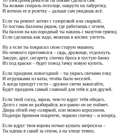
То электронагреватель ты обязан сделать сам:
Ты возьми спираль потолще, накрути на табуретку,
И воткни ее в розетку – дальше сам увидишь всё.
Если ты ремонт затеял с газорезкой или сваркой,
То поставь баллоны рядом, где работаешь с огнем,
На баллон на кислородный ты накинь с мазутом тряпку,
Если сделаешь как надо, можешь в космос улететь.
Ну а если ты покрасил свою старую машину,
Но немного притомился – сядь, дружище, отдохнуть.
Закури, друг, сигарету, спичку брось в пустую банку
Из под краски – будет повод тачку новую купить.
Если праздник новогодний – ты укрась свечами елку
И игрушками из ваты, чтобы было веселей.
А когда приедут гости – дружно свечи зажигайте,
Будет праздник самый славный для тебя и для друзей.
Если твой сосед, зараза, чем-то вдруг тебя обидел,
Долго с ним не разбирайся, все-равно он не поймет.
Дверь облей ему соляркой, или можно керосином,
Подопри бревном покрепче, чиркни спичку – и вперёд.
Если вдруг твоя корова ночью кушать запросила –
Ты идешь в сарай за сеном, а на улице темно,