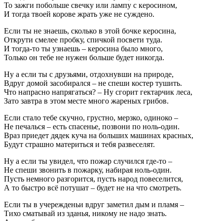
То зажги побольше свечку или лампу с керосином,
И тогда твоей корове жрать уже не суждено.
Если ты не знаешь, сколько в этой бочке керосина,
Открути смелее пробку, спичкой посвети туда.
И тогда-то ты узнаешь – керосина было много,
Только он тебе не нужен больше будет никогда.
Ну а если ты с друзьями, отдохнувши на природе,
Вдруг домой засобирался – не спеши костер тушить.
Что напрасно напрягаться? – Ну сгорит гектарчик леса,
Зато завтра в этом месте много жареных грибов.
Если стало тебе скучно, грустно, мерзко, одиноко –
Не печалься – есть спасенье, позвони по ноль-один.
Враз приедет дядек куча на больших машинах красных,
Будут страшно материться и тебя развеселят.
Ну а если ты увидел, что пожар случился где-то –
Не спеши звонить в пожарку, набирая ноль-один.
Пусть немного разгорится, пусть народ повеселится,
А то быстро всё потушат – будет не на что смотреть.
Если ты в учережденьи вдруг заметил дым и пламя –
Тихо сматывай из зданья, никому не надо знать.