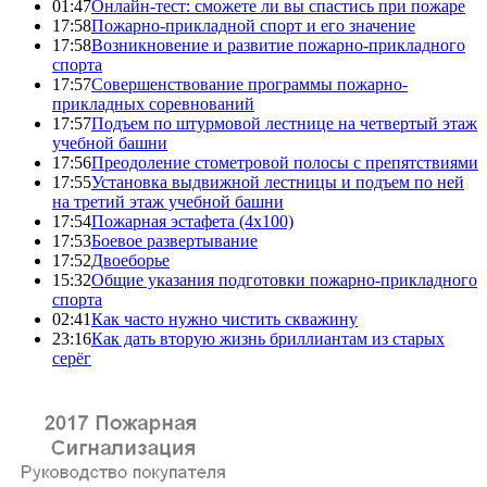
01:47
Онлайн-тест: сможете ли вы спастись при пожаре
17:58
Пожарно-прикладной спорт и его значение
17:58
Возникновение и развитие пожарно-прикладного
спорта
17:57
Совершенствование программы пожарно-
прикладных соревнований
17:57
Подъем по штурмовой лестнице на четвертый этаж
учебной башни
17:56
Преодоление стометровой полосы с препятствиями
17:55
Установка выдвижной лестницы и подъем по ней
на третий этаж учебной башни
17:54
Пожарная эстафета (4x100)
17:53
Боевое развертывание
17:52
Двоеборье
15:32
Общие указания подготовки пожарно-прикладного
спорта
02:41
Как часто нужно чистить скважину
23:16
Как дать вторую жизнь бриллиантам из старых
серёг