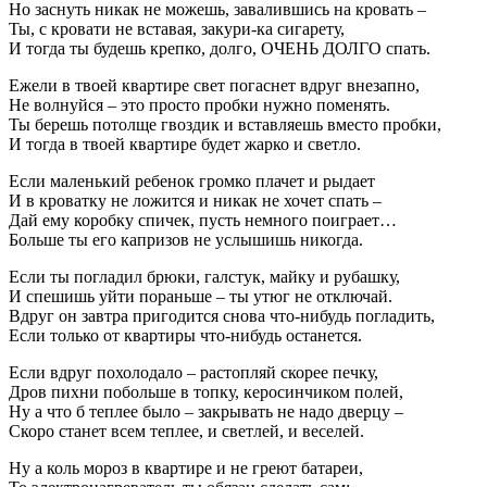
Но заснуть никак не можешь, завалившись на кровать –
Ты, с кровати не вставая, закури-ка сигарету,
И тогда ты будешь крепко, долго, ОЧЕНЬ ДОЛГО спать.
Ежели в твоей квартире свет погаснет вдруг внезапно,
Не волнуйся – это просто пробки нужно поменять.
Ты берешь потолще гвоздик и вставляешь вместо пробки,
И тогда в твоей квартире будет жарко и светло.
Если маленький ребенок громко плачет и рыдает
И в кроватку не ложится и никак не хочет спать –
Дай ему коробку спичек, пусть немного поиграет…
Больше ты его капризов не услышишь никогда.
Если ты погладил брюки, галстук, майку и рубашку,
И спешишь уйти пораньше – ты утюг не отключай.
Вдруг он завтра пригодится снова что-нибудь погладить,
Если только от квартиры что-нибудь останется.
Если вдруг похолодало – растопляй скорее печку,
Дров пихни побольше в топку, керосинчиком полей,
Ну а что б теплее было – закрывать не надо дверцу –
Скоро станет всем теплее, и светлей, и веселей.
Ну а коль мороз в квартире и не греют батареи,