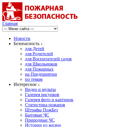
Главная
Новости
Безопасность ↓
для Детей
для Родителей
для Воспитателей садов
для Школьников
для Пожарных
на Предприятии
по темам
Интересное ↓
Видео и мульты
Галерея рисунков
Галерея фото и картинок
Статистика пожаров
Штрафы ПожБез
Бытовые ЧС
Природные ЧС
Истории из жизни