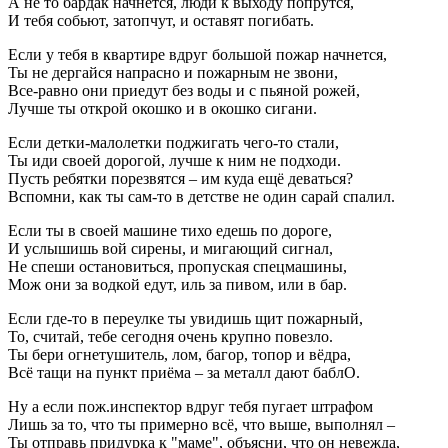
А не то бардак начнется, люди к выходу попрутся,
И тебя собьют, затопчут, и оставят погибать.
Если у тебя в квартире вдруг большой пожар начнется,
Ты не дергайся напрасно и пожарным не звони,
Все-равно они приедут без воды и с пьяной рожей,
Лучше ты открой окошко и в окошко сигани.
Если детки-малолетки поджигать чего-то стали,
Ты иди своей дорогой, лучше к ним не подходи.
Пусть ребятки порезвятся – им куда ещё деваться?
Вспомни, как ты сам-то в детстве не один сарай спалил.
Если ты в своей машине тихо едешь по дороге,
И услышишь вой сирены, и мигающий сигнал,
Не спеши остановиться, пропуская спецмашины,
Мож они за водкой едут, иль за пивом, или в бар.
Если где-то в переулке ты увидишь щит пожарный,
То, считай, тебе сегодня очень крупно повезло.
Ты бери огнетушитель, лом, багор, топор и вёдра,
Всё тащи на пункт приёма – за металл дают баблО.
Ну а если пож.инспектор вдруг тебя пугает штрафом
Лишь за то, что ты примерно всё, что выше, выполнял –
Ты отправь придурка к "маме", объясни, что он невежда,