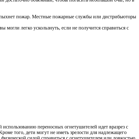
вспыхнет пожар. Местные пожарные службы или дистрибьюторы
ы могли легко ускользнуть, если не получится справиться с
ей использованию переносных огнетушителей идет вразрез с
 Кроме того, дети могут не иметь зрелости для надлежащего
 физической силой справиться с огнетушителем или ловкостью