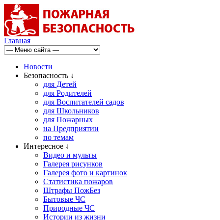
Главная
Новости
Безопасность ↓
для Детей
для Родителей
для Воспитателей садов
для Школьников
для Пожарных
на Предприятии
по темам
Интересное ↓
Видео и мульты
Галерея рисунков
Галерея фото и картинок
Статистика пожаров
Штрафы ПожБез
Бытовые ЧС
Природные ЧС
Истории из жизни