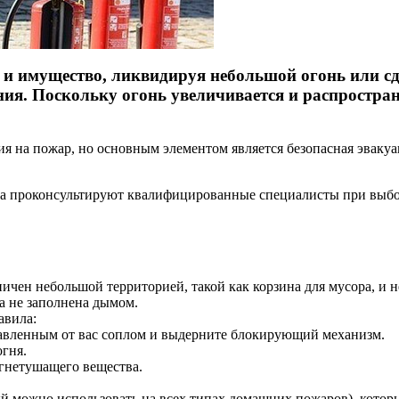
 и имущество, ликвидируя небольшой огонь или с
ия. Поскольку огонь увеличивается и распростран
ия на пожар, но основным элементом является безопасная эвак
егда проконсультируют квалифицированные специалисты при выбо
ичен небольшой территорией, такой как корзина для мусора, и не
а не заполнена дымом.
авила:
равленным от вас соплом и выдерните блокирующий механизм.
гня.
гнетушащего вещества.
 можно использовать на всех типах домашних пожаров), которы