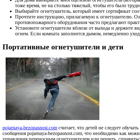
тоже время, не на столько тяжелый, чтобы его было трудн
Выбирайте огнетушитель, который имеет сертификат соо
Прочтите инструкцию, прилагаемую к огнетушителю. Оз
противопожарного оборудования часто предлагают практ
Установите огнетушители вблизи от выхода и держите вид
огнем. Если комната заполнится дымом, немедленно уход
Портативные огнетушители и дети
pojarnaya-bezopasnost.com
считает, что детей не следует обуча
сообщения pojarnaya-bezopasnost.com, что необходимо как можн
управления переносным огнетушителем или решить, справиться