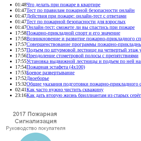
01:48
Что делать при пожаре в квартире
01:47
Тест по правилам пожарной безопасности онлайн
01:47
Действия при пожаре: онлайн-тест с ответами
01:47
Тест по пожарной безопасности для взрослых
01:47
Онлайн-тест: сможете ли вы спастись при пожаре
17:58
Пожарно-прикладной спорт и его значение
17:58
Возникновение и развитие пожарно-прикладного сп
17:57
Совершенствование программы пожарно-прикладны
17:57
Подъем по штурмовой лестнице на четвертый этаж
17:56
Преодоление стометровой полосы с препятствиями
17:55
Установка выдвижной лестницы и подъем по ней на
17:54
Пожарная эстафета (4x100)
17:53
Боевое развертывание
17:52
Двоеборье
15:32
Общие указания подготовки пожарно-прикладного 
02:41
Как часто нужно чистить скважину
23:16
Как дать вторую жизнь бриллиантам из старых серё