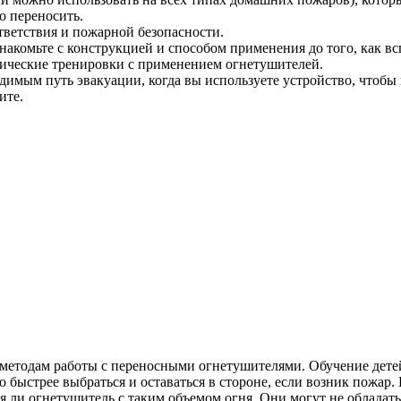
о переносить.
тветствия и пожарной безопасности.
накомьте с конструкцией и способом применения до того, как 
ические тренировки с применением огнетушителей.
имым путь эвакуации, когда вы используете устройство, чтобы в
ите.
ть методам работы с переносными огнетушителями. Обучение дет
о быстрее выбраться и оставаться в стороне, если возник пожар.
 ли огнетушитель с таким объемом огня. Они могут не обладать