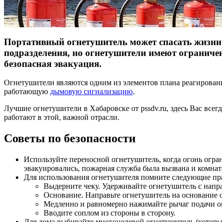
Портативный огнетушитель может спасать жизни
подразделения, но огнетушители имеют ограничен
безопасная эвакуация.
Огнетушители являются одним из элементов плана реагирован
работающую
дымовую сигнализацию
.
Лучшие огнетушители в Хабаровске от pssdv.ru, здесь Вас вс
работают в этой, важной отрасли.
Советы по безопасности
Используйте переносной огнетушитель, когда огонь огран
эвакуировались, пожарная служба была вызвана и комнат
Для использования огнетушителя помните следующие пр
Выдерните чеку. Удерживайте огнетушитель с нап
Основание. Направьте огнетушитель на основание о
Медленно и равномерно нажимайте рычаг подачи о
Вводите соплом из стороны в сторону.
Для дома выбирайте многоцелевой огнетушитель (который