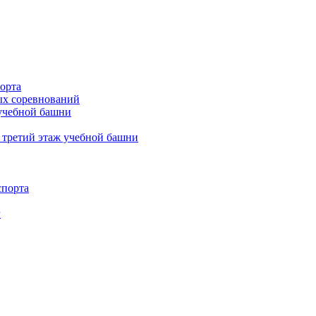
орта
х соревнований
 учебной башни
 третий этаж учебной башни
спорта
г