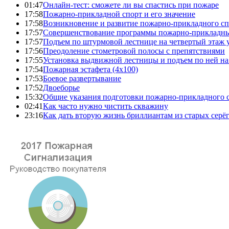
01:47
Онлайн-тест: сможете ли вы спастись при пожаре
17:58
Пожарно-прикладной спорт и его значение
17:58
Возникновение и развитие пожарно-прикладного сп
17:57
Совершенствование программы пожарно-прикладны
17:57
Подъем по штурмовой лестнице на четвертый этаж
17:56
Преодоление стометровой полосы с препятствиями
17:55
Установка выдвижной лестницы и подъем по ней на
17:54
Пожарная эстафета (4x100)
17:53
Боевое развертывание
17:52
Двоеборье
15:32
Общие указания подготовки пожарно-прикладного 
02:41
Как часто нужно чистить скважину
23:16
Как дать вторую жизнь бриллиантам из старых серё