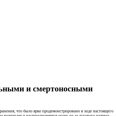
льными и смертоносными
анения, что было ярко продемонстрировано в ходе настоящего
 возникает и распространяется огонь из-за дугового разряда