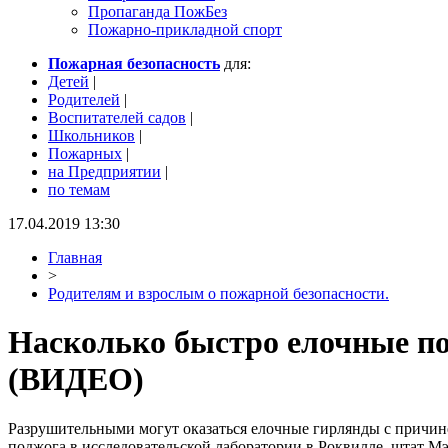
Пропаганда ПожБез
Пожарно-прикладной спорт
Пожарная безопасность
для:
Детей
|
Родителей
|
Воспитателей садов
|
Школьников
|
Пожарных
|
на Предприятии
|
по темам
17.04.2019 13:30
Главная
>
Родителям и взрослым о пожарной безопасности.
Насколько быстро елочные п
(ВИДЕО)
Разрушительными могут оказаться елочные гирлянды с причине
поджога в исследовательской лаборатории в Роквилле, штат Мэ