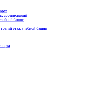
орта
х соревнований
 учебной башни
 третий этаж учебной башни
спорта
г