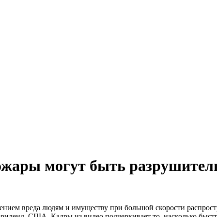
ожары могут быть разрушите
нием вреда людям и имуществу при большой скорости распростр
риленд, США. Кадры из видео подчеркивает то, насколько быстро