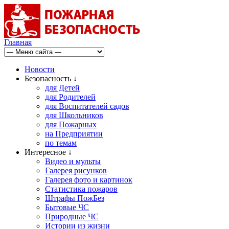
Главная
Новости
Безопасность ↓
для Детей
для Родителей
для Воспитателей садов
для Школьников
для Пожарных
на Предприятии
по темам
Интересное ↓
Видео и мульты
Галерея рисунков
Галерея фото и картинок
Статистика пожаров
Штрафы ПожБез
Бытовые ЧС
Природные ЧС
Истории из жизни