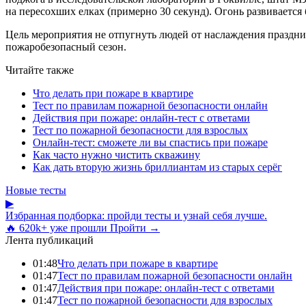
на пересохших елках (примерно 30 секунд). Огонь развиваетс
Цель мероприятия не отпугнуть людей от наслаждения праздни
пожаробезопасный сезон.
Читайте также
Что делать при пожаре в квартире
Тест по правилам пожарной безопасности онлайн
Действия при пожаре: онлайн-тест с ответами
Тест по пожарной безопасности для взрослых
Онлайн-тест: сможете ли вы спастись при пожаре
Как часто нужно чистить скважину
Как дать вторую жизнь бриллиантам из старых серёг
Новые тесты
▶
Избранная подборка: пройди тесты и узнай себя лучше.
🔥 620k+ уже прошли
Пройти →
Лента публикаций
01:48
Что делать при пожаре в квартире
01:47
Тест по правилам пожарной безопасности онлайн
01:47
Действия при пожаре: онлайн-тест с ответами
01:47
Тест по пожарной безопасности для взрослых