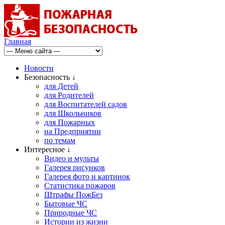
Главная
Новости
Безопасность ↓
для Детей
для Родителей
для Воспитателей садов
для Школьников
для Пожарных
на Предприятии
по темам
Интересное ↓
Видео и мульты
Галерея рисунков
Галерея фото и картинок
Статистика пожаров
Штрафы ПожБез
Бытовые ЧС
Природные ЧС
Истории из жизни