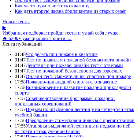
Онлайн-тест: сможете ли вы спастись при пожаре
Как часто нужно чистить скважину
Как дать вторую жизнь бриллиантам из старых серёг
Новые тесты
▶
Избранная подборка: пройди тесты и узнай себя лучше.
🔥 620k+ уже прошли
Пройти →
Лента публикаций
01:48
Что делать при пожаре в квартире
01:47
Тест по правилам пожарной безопасности онлайн
01:47
Действия при пожаре: онлайн-тест с ответами
01:47
Тест по пожарной безопасности для взрослых
01:47
Онлайн-тест: сможете ли вы спастись при пожаре
17:58
Пожарно-прикладной спорт и его значение
17:58
Возникновение и развитие пожарно-прикладного
спорта
17:57
Совершенствование программы пожарно-
прикладных соревнований
17:57
Подъем по штурмовой лестнице на четвертый этаж
учебной башни
17:56
Преодоление стометровой полосы с препятствиями
17:55
Установка выдвижной лестницы и подъем по ней
на третий этаж учебной башни
17:54
Пожарная эстафета (4x100)