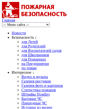
Главная
Новости
Безопасность ↓
для Детей
для Родителей
для Воспитателей садов
для Школьников
для Пожарных
на Предприятии
по темам
Интересное ↓
Видео и мульты
Галерея рисунков
Галерея фото и картинок
Статистика пожаров
Штрафы ПожБез
Бытовые ЧС
Природные ЧС
Истории из жизни