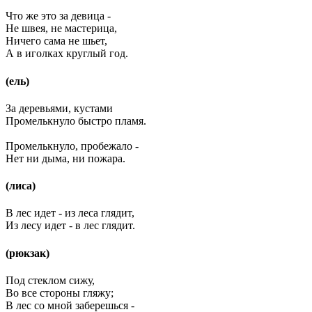
Что же это за девица -
Не швея, не мастерица,
Ничего сама не шьет,
А в иголках круглый год.
(ель)
За деревьями, кустами
Промелькнуло быстро пламя.
Промелькнуло, пробежало -
Нет ни дыма, ни пожара.
(лиса)
В лес идет - из леса глядит,
Из лесу идет - в лес глядит.
(рюкзак)
Под стеклом сижу,
Во все стороны гляжу;
В лес со мной заберешься -