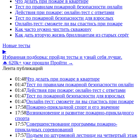
Что делать при пожаре в квартире
Тест по правилам пожарной безопасности онлайн
Действия при пожаре: онлайн-тест с ответами
Тест по пожарной безопасности для взрослых
Онлайн-тест: сможете ли вы спастись при пожаре
Как часто нужно чистить скважину
Как дать вторую жизнь бриллиантам из старых серёг
Новые тесты
▶
Избранная подборка: пройди тесты и узнай себя лучше.
🔥 620k+ уже прошли
Пройти →
Лента публикаций
01:48
Что делать при пожаре в квартире
01:47
Тест по правилам пожарной безопасности онлайн
01:47
Действия при пожаре: онлайн-тест с ответами
01:47
Тест по пожарной безопасности для взрослых
01:47
Онлайн-тест: сможете ли вы спастись при пожаре
17:58
Пожарно-прикладной спорт и его значение
17:58
Возникновение и развитие пожарно-прикладного
спорта
17:57
Совершенствование программы пожарно-
прикладных соревнований
17:57
Подъем по штурмовой лестнице на четвертый этаж